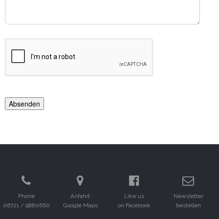
Phone
Anfahrt
Like us
Newsletter
06721 / 9880660
Google Maps
on Facebook
bestellen