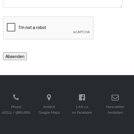
Phone
Anfahrt
Like us
Newsletter
06721 / 9880660
Google Maps
on Facebook
bestellen